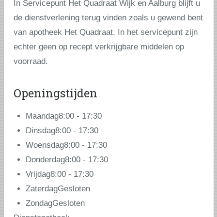
In Servicepunt Het Quadraat Wijk en Aalburg blijft u
de dienstverlening terug vinden zoals u gewend bent
van apotheek Het Quadraat. In het servicepunt zijn
echter geen op recept verkrijgbare middelen op
voorraad.
Openingstijden
Maandag
8:00
-
17:30
Dinsdag
8:00
-
17:30
Woensdag
8:00
-
17:30
Donderdag
8:00
-
17:30
Vrijdag
8:00
-
17:30
Zaterdag
Gesloten
Zondag
Gesloten