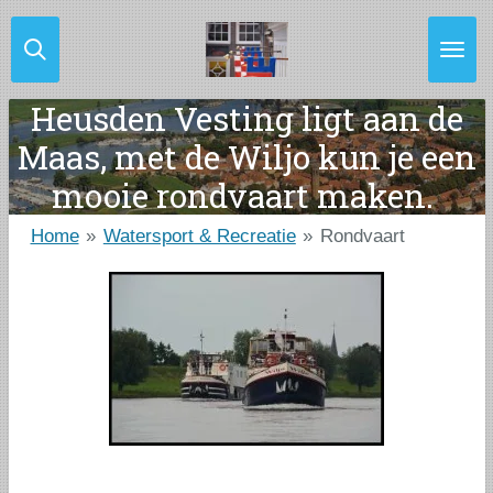
Ga
direct
naar
Heusden Vesting ligt aan de
de
Maas, met de Wiljo kun je een
hoofdinhoud
mooie rondvaart maken.
Home
»
Watersport & Recreatie
»
Rondvaart